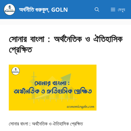
এড়িেয়
অর্থনীতি গুরুকুল, GOLN
মেন্যু
লেখায়
যান
সোনার বাংলা : অর্থনৈতিক ও ঐতিহাসিক
প্রেক্ষিত
সোনার বাংলা : অর্থনৈতিক ও ঐতিহাসিক প্রেক্ষিত